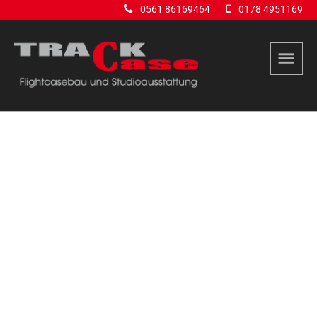
0561 86169464
0178 4951169