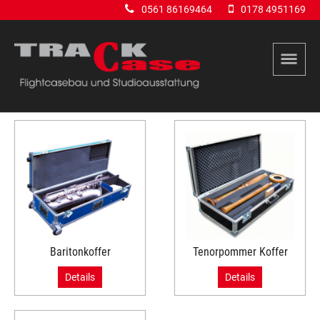
0561 86169464
0178 4951169
Baritonkoffer
Tenorpommer Koffer
Details
Details