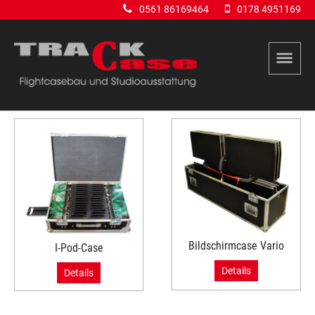
0561 86169464
0178 4951169
Bildschirmcase Vario
I-Pod-Case
Details
Details