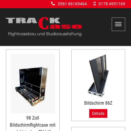
0561 86169464
0178 4951169
Bildschirm 86Z
Details
98 Zoll
Bildschirmflightcase mit