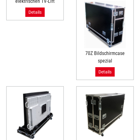
elektrischen TV-Lift
Details
70Z Bildschirmcase
spezial
Details