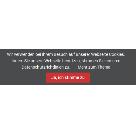
Wir verwenden bei Ihrem Besuch auf unserer Webseite Cookies.
Indem Sie unsere Webseite benutzen, stimmen Sie unseren
Datenschutzrichtlinien zu.
Mehr zum Thema
Ja, ich stimme zu
TrackCase
Philippistraße 42
34127 Kassel
Telefon: 0561 86169464
Fax: 0561 93269046