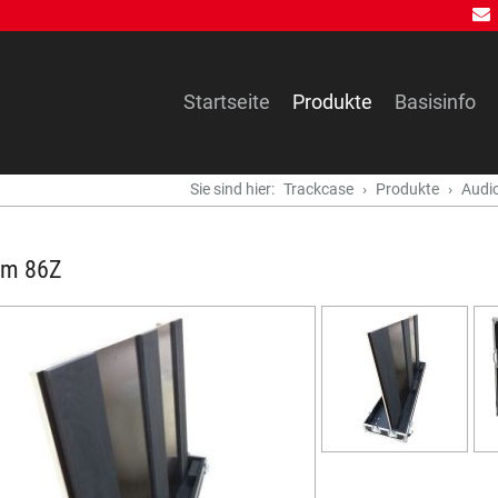
Navigation
Startseite
Produkte
Basisinfo
überspringen
Sie sind hier:
Trackcase
Produkte
Audi
rm 86Z