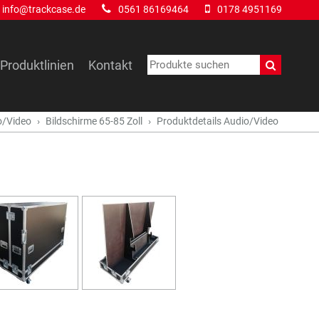
info@trackcase.de
0561 86169464
0178 4951169
Produktlinien
Kontakt
o/Video
Bildschirme 65-85 Zoll
Produktdetails Audio/Video