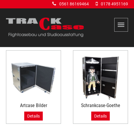
0561 86169464
0178 4951169
Artcase Bilder
Schrankcase-Goethe
Details
Details