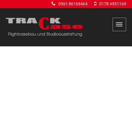
0561 86169464
0178 4951169