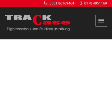
0561 86169464
0178 4951169