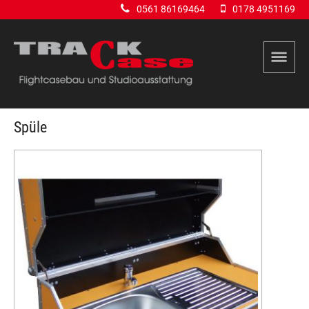
0561 86169464
0178 4951169
Spüle