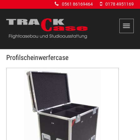
0561 86169464
0178 4951169
Profilscheinwerfercase