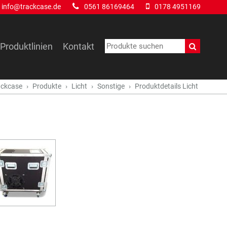
info@trackcase.de
0561 86169464
0178 4951169
Produktlinien
Kontakt
ackcase
Produkte
Licht
Sonstige
Produktdetails Licht