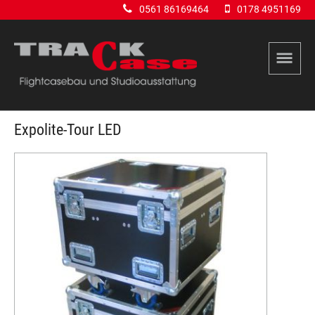
0561 86169464
0178 4951169
Expolite-Tour LED