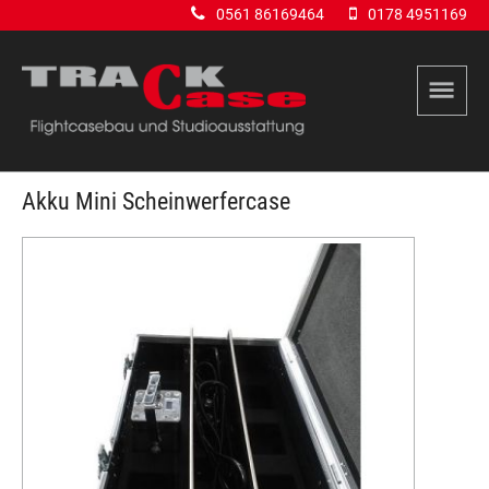
0561 86169464
0178 4951169
Akku Mini Scheinwerfercase