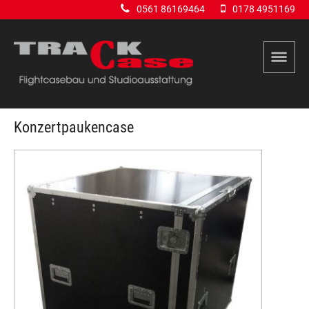
0561 86169464
0178 4951169
Konzertpaukencase