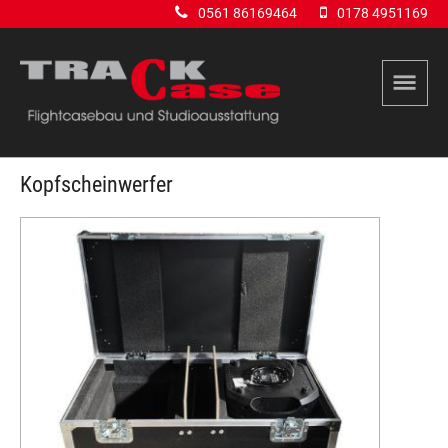
0561 86169464
0178 4951169
Kopfscheinwerfer