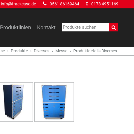
info@trackcase.de
0561 86169464
0178 4951169
Produktlinien
Kontakt
ase
Produkte
Diverses
Messe
Produktdetails Diverses