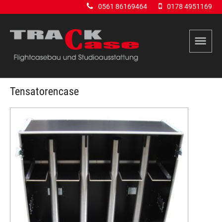
0561 86169464
0178 4951169
Tensatorencase