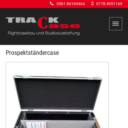
0561 86169464
0178 4951169
Prospektständercase