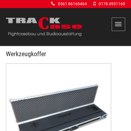
0561 86169464
0178 4951169
Werkzeugkoffer