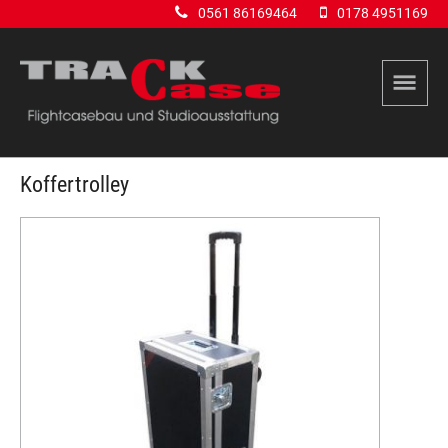
0561 86169464
0178 4951169
Koffertrolley