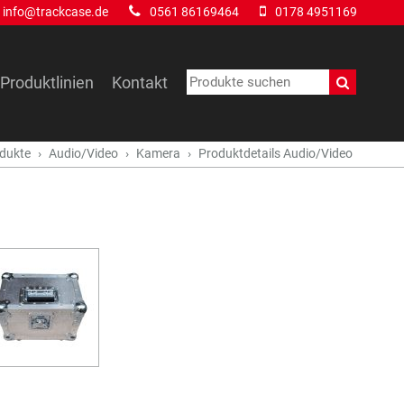
info@trackcase.de
0561 86169464
0178 4951169
Produktlinien
Kontakt
dukte
Audio/Video
Kamera
Produktdetails Audio/Video