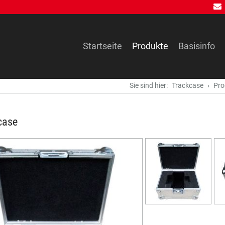
Navigation
Startseite
Produkte
Basisinfo
überspringen
Sie sind hier:
Trackcase
Pro
case