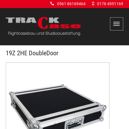
0561 86169464
0178 4951169
19Z 2HE DoubleDoor