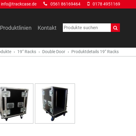
info@trackcase.de
0561 86169464
0178 4951169
Produktlinien
Kontakt
odukte
19“ Racks
Double Door
Produktdetails 19“ Racks