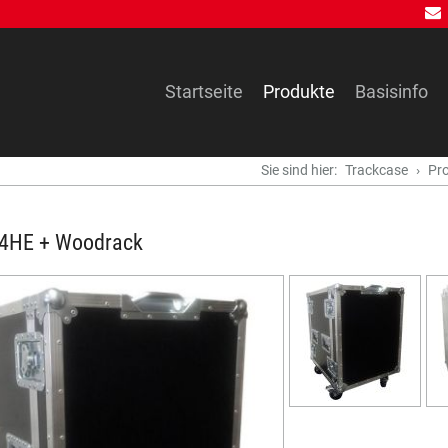
Navigation
Startseite
Produkte
Basisinfo
überspringen
Sie sind hier:
Trackcase
Pr
4HE + Woodrack