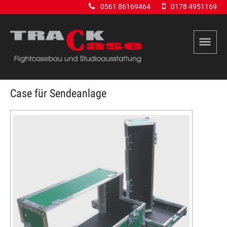
0561 86169464
0178 4951169
Case für Sendeanlage