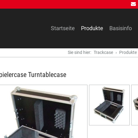
Navigation
Startseite
Produkte
Basisinfo
überspringen
Sie sind hier:
Trackcase
Produkte
pielercase Turntablecase