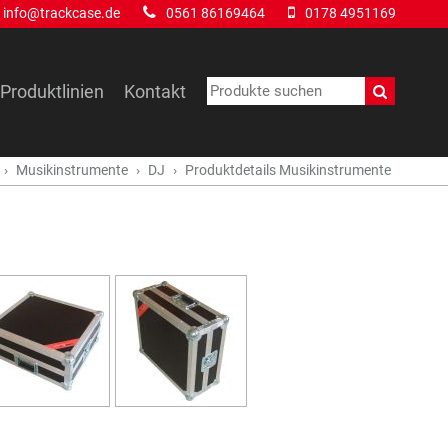
info@trackcase.de
0561 86169464
0178 4951169
Produktlinien
Kontakt
Musikinstrumente
DJ
Produktdetails Musikinstrumente