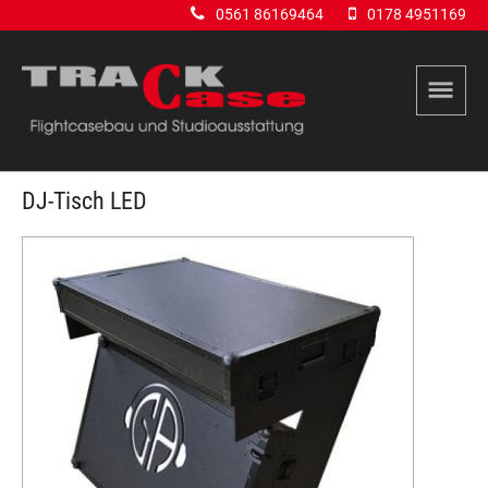
0561 86169464
0178 4951169
DJ-Tisch LED